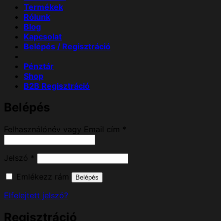
Termékek
Rólunk
Blog
Kapcsolat
Belépés / Regisztráció
Pénztár
Shop
B2B Regisztráció
Belépés
Kötelező
Felhasználónév vagy Email cím
*
Kötelező
Jelszó
*
Emlékezz rám
Belépés
Elfelejtett jelszó?
Regisztráció