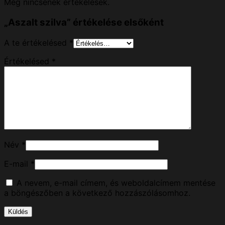
Még nincsenek értékelések.
„Aszalt szilva” értékelése elsőként
A te értékelésed
*
Értékelésed
*
Név
*
E-mail
*
A nevem, e-mail címem, és weboldalcímem mentése
a böngészőben a következő hozzászólásomhoz.