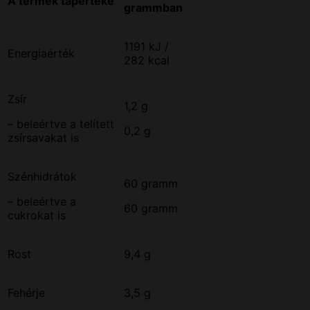
A termék tápértéke
grammban
1191 kJ /
Energiaérték
282 kcal
Zsír
1,2 g
– beleértve a telített
0,2 g
zsírsavakat is
Szénhidrátok
60 gramm
– beleértve a
60 gramm
cukrokat is
Rost
9,4 g
Fehérje
3,5 g