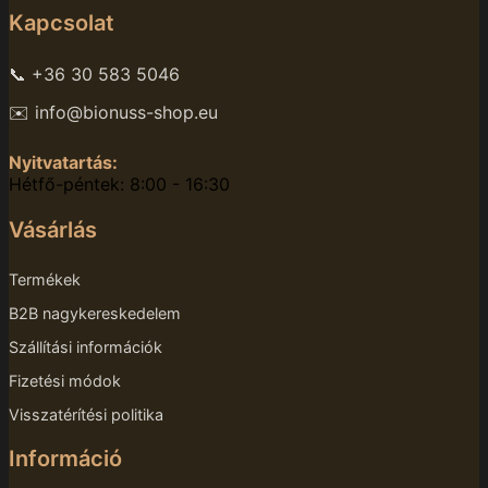
Kapcsolat
📞 +36 30 583 5046
✉️ info@bionuss-shop.eu
Nyitvatartás:
Hétfő-péntek: 8:00 - 16:30
Vásárlás
Termékek
B2B nagykereskedelem
Szállítási információk
Fizetési módok
Visszatérítési politika
Információ