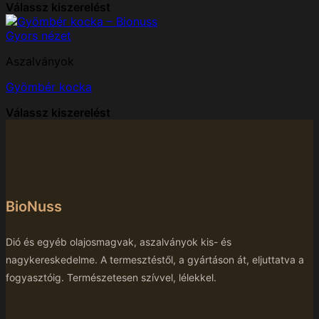
Válassz kiszerelést
Gyors nézet
Aszalványok
Gyömbér kocka
Válassz kiszerelést
BioNuss
Dió és egyéb olajosmagvak, aszalványok kis- és
nagykereskedelme. A termesztéstől, a gyártáson át, eljuttatva a
fogyasztóig. Természetesen szívvel, lélekkel.