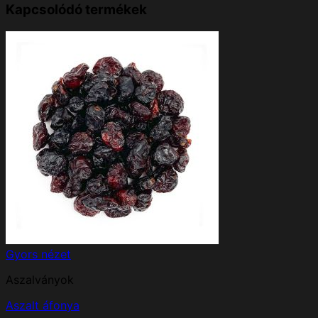
Kapcsolódó termékek
Gyors nézet
Aszalványok
Aszalt áfonya