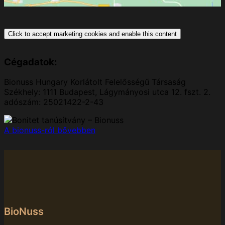
Click to accept marketing cookies and enable this content
Cégadatok:
Bionuss Hungary Korlátolt Felelősségű Társaság
Székhely: 1111 Budapest, Lágymányosi utca 12. fszt. 2.
adószám: 25021422-2-43
A bionuss-ról bővebben
BioNuss