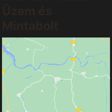
Üzem és
Mintabolt