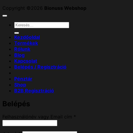
Copyright ©2026
Bionuss Webshop
Keresés
a
következőre:
Kezdőoldal
Termékek
Rólunk
Blog
Kapcsolat
Belépés / Regisztráció
Pénztár
Shop
B2B Regisztráció
Belépés
Kötelező
Felhasználónév vagy Email cím
*