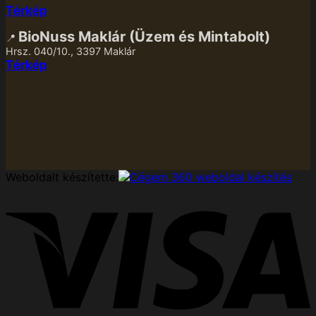
Térkép
BioNuss Maklár (Üzem és Mintabolt)
📍
Hrsz. 040/10., 3397 Maklár
Térkép
Weboldalt készítette:
V