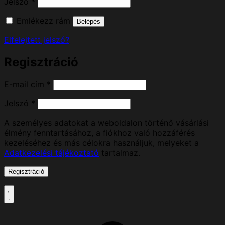
Kötelező
Jelszó
*
Emlékezz rám
Belépés
Elfelejtett jelszó?
Regisztráció
Kötelező
E-mail cím
*
Kötelező
Jelszó
*
A személyes adatokat a weboldalon történő vásárlási
élmény fenntartásához, a fiókhoz való hozzáférés
kezeléséhez és más célokra használjuk, melyeket a
Adatkezelési tájékoztató
tartalmaz.
Regisztráció