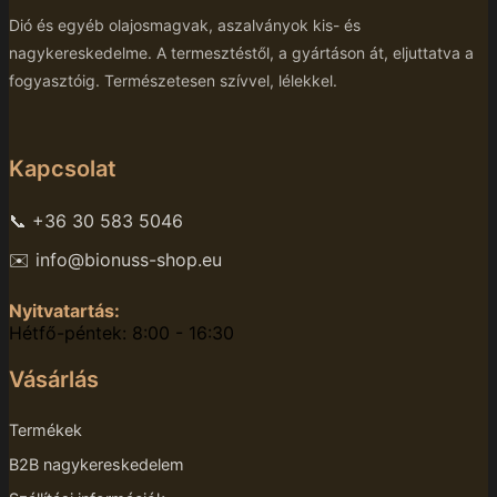
Dió és egyéb olajosmagvak, aszalványok kis- és
nagykereskedelme. A termesztéstől, a gyártáson át, eljuttatva a
fogyasztóig. Természetesen szívvel, lélekkel.
Kapcsolat
📞 +36 30 583 5046
✉️ info@bionuss-shop.eu
Nyitvatartás:
Hétfő-péntek: 8:00 - 16:30
Vásárlás
Termékek
B2B nagykereskedelem