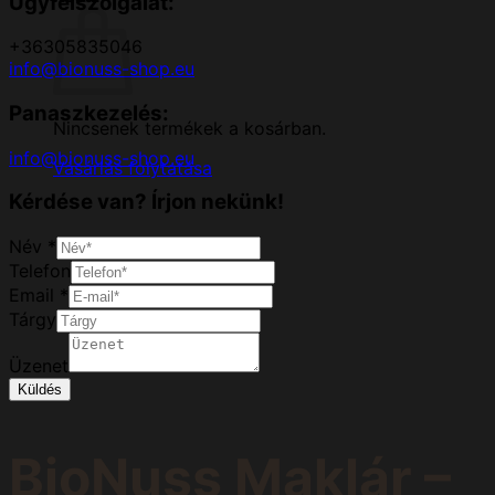
Ügyfélszolgálat:
+36305835046
info@bionuss-shop.eu
Panaszkezelés:
Nincsenek termékek a kosárban.
info@bionuss-shop.eu
Vásárlás folytatása
Kérdése van? Írjon nekünk!
Név
*
Telefon
Email
*
Tárgy
Üzenet
Küldés
BioNuss Maklár –