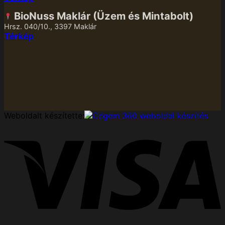
BioNuss Maklár (Üzem és Mintabolt)
Hrsz. 040/10., 3397 Maklár
Térkép
Weboldalt készítette:
V