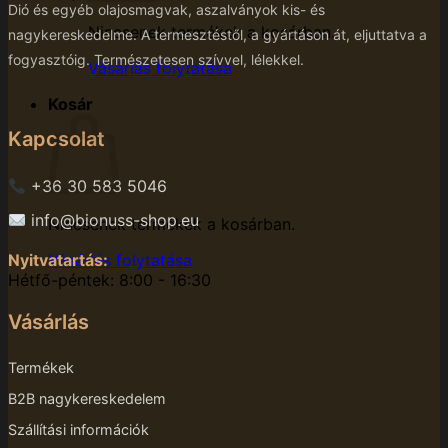
Dió és egyéb olajosmagvak, aszalványok kis- és
Nincsenek termékek a kosárban.
nagykereskedelme. A termesztéstől, a gyártáson át, eljuttatva a
fogyasztóig. Természetesen szívvel, lélekkel.
Vásárlás folytatása
Kosár
Kapcsolat
+36 30 583 5046
info@bionuss-shop.eu
Nincsenek termékek a kosárban.
Nyitvatartás:
Vásárlás folytatása
Hétfő-péntek: 8:00 - 16:30
Vásárlás
Termékek
B2B nagykereskedelem
Szállítási információk