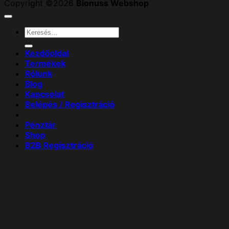
Copyright ©2026
Bionuss Webshop
Keresés
a
következőre:
Kezdőoldal
Termékek
Rólunk
Blog
Kapcsolat
Belépés / Regisztráció
Pénztár
Shop
B2B Regisztráció