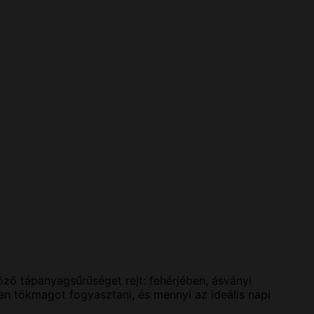
öző tápanyagsűrűséget rejt: fehérjében, ásványi
 tökmagot fogyasztani, és mennyi az ideális napi