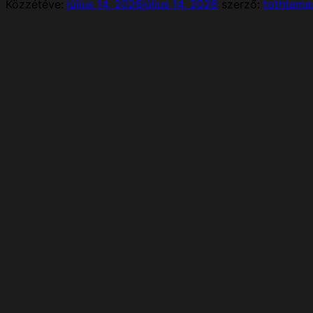
Közzétéve:
július 14, 2026
július 14, 2026
szerző:
tothtama