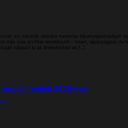
ncsei: kis méretük ellenére hatalmas tápanyagsűrűséget re
 más-más profillal rendelkezik – ízben, tápanyagban és f
osan válaszd ki az étrendedhez és […]
b reggeli trendek 2026-ban
mas