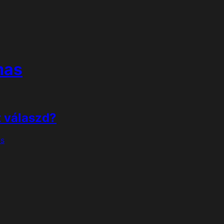
mas
t válaszd?
as