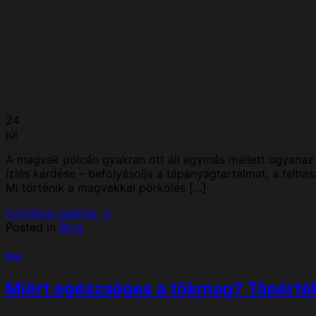
24
júl
A magvak polcán gyakran ott áll egymás mellett ugyanaz 
ízlés kérdése – befolyásolja a tápanyagtartalmat, a felha
Mi történik a magvakkal pörkölés […]
Continue reading
→
Posted in
Blog
Blog
Miért egészséges a tökmag? Tápérték