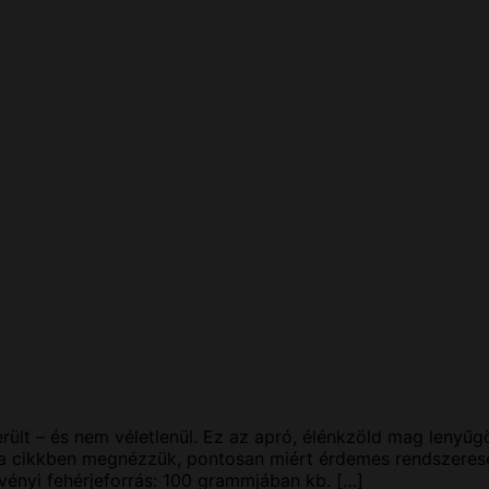
ült – és nem véletlenül. Ez az apró, élénkzöld mag lenyűg
 cikkben megnézzük, pontosan miért érdemes rendszeresen
nyi fehérjeforrás: 100 grammjában kb. […]