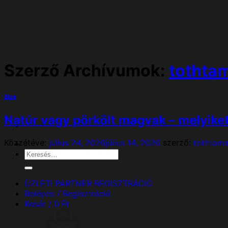
Skip
to
content
Szerző Archívumok:
tothta
Blog
Natúr vagy pörkölt magvak – melyike
Közzétéve:
július 24, 2026
július 14, 2026
szerző:
tothtam
Keresés
a
következőre:
ÜZLETI PARTNER REGISZTRÁCIÓ
Belépés / Regisztráció
Kosár /
0
Ft