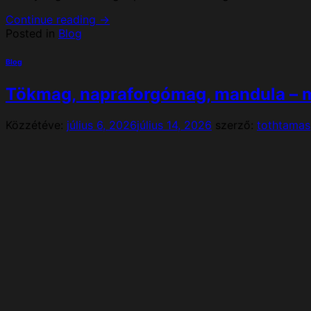
Continue reading
→
Posted in
Blog
Blog
Tökmag, napraforgómag, mandula – m
Közzétéve:
július 6, 2026
július 14, 2026
szerző:
tothtamas