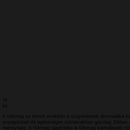
14
júl
A tökmag az elmúlt években a szuperételek élvonalába ker
anyagokban és egészséges zsírsavakban gazdag. Ebben a
mennyiség. A tökmag tápértéke A tökmag kiemelkedő növé