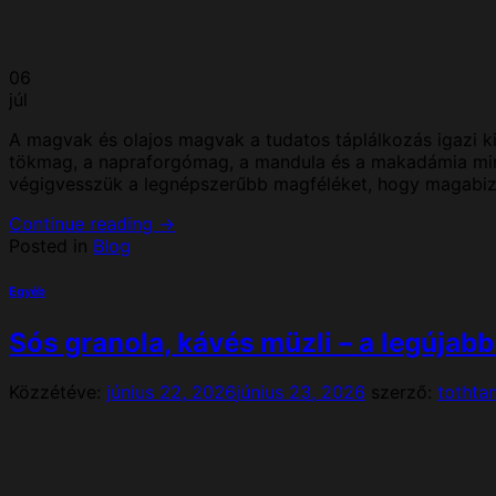
06
júl
A magvak és olajos magvak a tudatos táplálkozás igazi ki
tökmag, a napraforgómag, a mandula és a makadámia mind
végigvesszük a legnépszerűbb magféléket, hogy magabizt
Continue reading
→
Posted in
Blog
Egyéb
Sós granola, kávés müzli – a legújab
Közzétéve:
június 22, 2026
június 23, 2026
szerző:
tothta